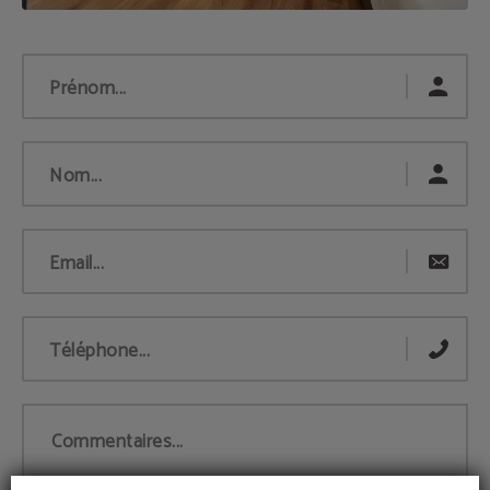
Prénom...
Nom...
Email...
Téléphone...
Commentaires...