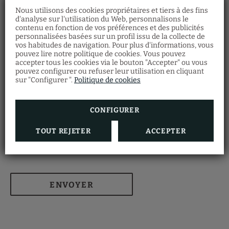
Nous utilisons des cookies propriétaires et tiers à des fins
d'analyse sur l'utilisation du Web, personnalisons le
contenu en fonction de vos préférences et des publicités
personnalisées basées sur un profil issu de la collecte de
vos habitudes de navigation. Pour plus d'informations, vous
pouvez lire notre politique de cookies. Vous pouvez
accepter tous les cookies via le bouton "Accepter" ou vous
pouvez configurer ou refuser leur utilisation en cliquant
sur "Configurer ".
Politique de cookies
Accepter
Mentions légales
et
politique de confidentialité
J’accepte l’utilisation de mes données personnelles pour
CONFIGURER
la publicité et les communications électroniques basées
sur mon profil par HOTEL LEONARDO DA VINCI. Pour en
savoir plus sur les droits de protection de données et les
TOUT REJETER
ACCEPTER
garanties pour le transfert des données, voir la politique
de confidentialité.
ENVOYER