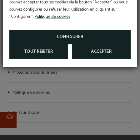
pouvez accepter tous les cookies via le bouton "Accepter" ou vous
HOTEL LEONARDO DA VINCI
pouvez configurer ou refuser leur utilisation en cliquant sur
"Configurer ".
Politique de cookies
CIN: IT048017A1DHTZ5QU5
CONFIGURER
TOUT REJETER
ACCEPTER
CIR: 048017ALB0514
Protection des données
Politique de cookies
Avis Juridique