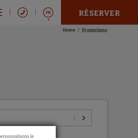
RÉSERVER
FR
Home
Promotions
Italiano
English
Español
olitique de confidentialité
 personnalisons le