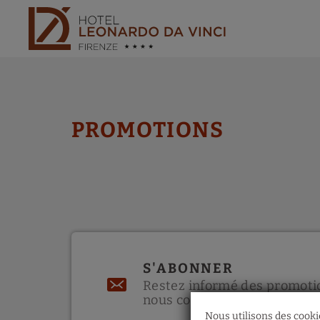
Promotions de l´Hotel Leonardo da Vinci Hôtel à Florence. Site Web Of
PROMOTIONS
S'ABONNER
Restez informé des promoti
nous concevons pour vous
Nous utilisons des cookie