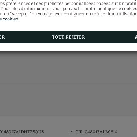
os préférences et des publicités personnalisées basées sur un profil i
 Pour plus d'informations, vous pouvez lire notre politique de cookie
outon "Accepter" ou vous pouvez configurer ou refuser leur utilisatio
de cookies
ER
TOUT REJETER
IT048017A1DHTZ5QU5
CIR: 048017ALB0514