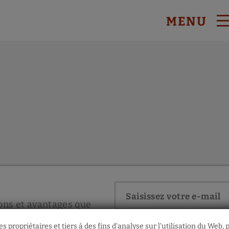
MENU
ficiel.
ons et avantages que
Accepter
Mentions légales
et
p
s propriétaires et tiers à des fins d'analyse sur l'utilisation du Web,