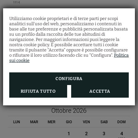
111 €
Settembre 2026
Utilizziamo cookie proprietari e di terze parti per scopi
analitici sull'uso del web, personalizziamo i contenuti in
LUN
MAR
MER
GIO
VEN
SAB
DOM
base alle tue preferenze e pubblicità personalizzata basata
su un profilo dalla raccolta delle tue abitudini di
1
2
3
4
5
6
navigazione. Per maggiori informazioni puoi leggere la
132 €
173 €
163 €
207 €
163 €
nostra cookie policy. È possibile accettare tutti i cookie
tramite il pulsante "Accetta" oppure è possibile configurare
7
8
9
10
11
12
13
o rifiutare il loro utilizzo facendo clic su "Configura".
Politica
163 €
163 €
199 €
214 €
199 €
163 €
sui cookie
14
15
16
17
18
19
20
163 €
199 €
214 €
163 €
199 €
CONFIGURA
21
22
23
24
25
26
27
201 €
187 €
307 €
307 €
199 €
199 €
RIFIUTA TUTTO
ACCETTA
28
29
30
HOTEL LEONARDO DA VINCI
199 €
Ottobre 2026
LUN
MAR
MER
GIO
VEN
SAB
DOM
CIN: IT048017A1DHTZ5QU5
1
2
3
4